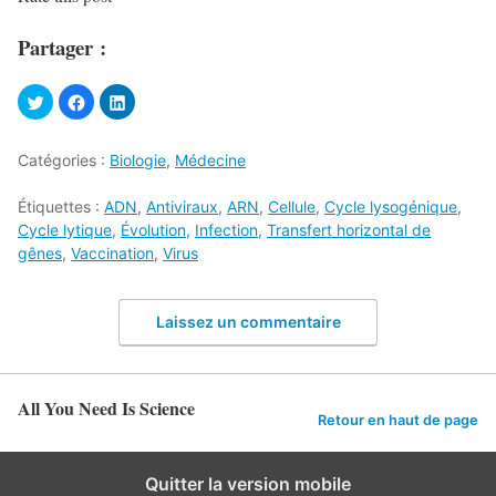
Partager :
Catégories :
Biologie
,
Médecine
Étiquettes :
ADN
,
Antiviraux
,
ARN
,
Cellule
,
Cycle lysogénique
,
Cycle lytique
,
Évolution
,
Infection
,
Transfert horizontal de
gênes
,
Vaccination
,
Virus
Laissez un commentaire
All You Need Is Science
Retour en haut de page
Quitter la version mobile