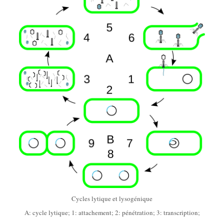
Cycles lytique et lysogénique
A: cycle lytique; 1: attachement; 2: pénétration; 3: transcription;