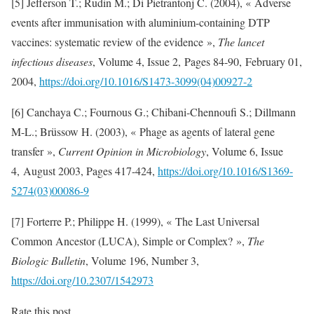
[5] Jefferson T.; Rudin M.; Di Pietrantonj C. (2004), « Adverse
events after immunisation with aluminium-containing DTP
vaccines: systematic review of the evidence »,
The lancet
infectious diseases
, Volume 4, Issue 2, Pages 84-90, February 01,
2004,
https://doi.org/10.1016/S1473-3099(04)00927-2
[6] Canchaya C.; Fournous G.; Chibani-Chennoufi S.; Dillmann
M-L.; Brüssow H. (2003), « Phage as agents of lateral gene
transfer »,
Current Opinion in Microbiology
, Volume 6, Issue
4, August 2003, Pages 417-424,
https://doi.org/10.1016/S1369-
5274(03)00086-9
[7] Forterre P.; Philippe H. (1999), « The Last Universal
Common Ancestor (LUCA), Simple or Complex? »,
The
Biologic Bulletin
, Volume 196, Number 3,
https://doi.org/10.2307/1542973
Rate this post