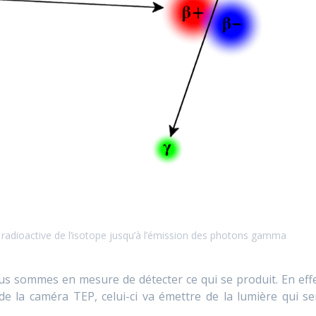
radioactive de l’isotope jusqu’à l’émission des photons gamma
s sommes en mesure de détecter ce qui se produit. En effe
r de la caméra TEP, celui-ci va émettre de la lumière qui se