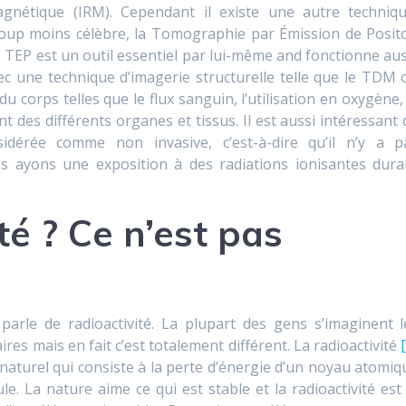
nétique (IRM). Cependant il existe une autre techniqu
oup moins célèbre, la Tomographie par Émission de Posit
 TEP est un outil essentiel par lui-même and fonctionne aus
c une technique d’imagerie structurelle telle que le TDM 
du corps telles que le flux sanguin, l’utilisation en oxygène, 
 des différents organes et tissus. Il est aussi intéressant 
sidérée comme non invasive, c’est-à-dire qu’il n’y a p
ous ayons une exposition à des radiations ionisantes dura
té ? Ce n’est pas
rle de radioactivité. La plupart des gens s’imaginent l
es mais en fait c’est totalement différent. La radioactivité
turel qui consiste à la perte d’énergie d’un noyau atomiq
le. La nature aime ce qui est stable et la radioactivité est 