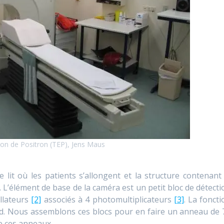
on de Positron (TEP), Jens Maus
e lit où les patients s’allongent et la structure contenant 
. L’élément de base de la caméra est un petit bloc de détecti
illateurs
[2]
associés à 4 photomultiplicateurs
[3]
. La foncti
rd. Nous assemblons ces blocs pour en faire un anneau de 
e ces anneaux.