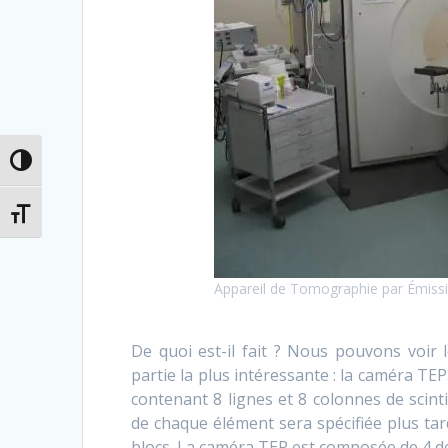
Passer en contraste élevé
Changer la taille de la police
Appareil de Tomographie par Émissi
De quoi est-il fait ? Nous pouvons voir l
partie la plus intéressante : la caméra TEP
contenant 8 lignes et 8 colonnes de scint
de chaque élément sera spécifiée plus ta
blocs. La caméra TEP est composée de 4 d