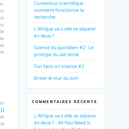
Consensus scientifique :
e,
comment fonctionne la
on
recherche
si
ou
L’Afrique va-t-elle se séparer
le
en deux ?
de
as
Science du quotidien #2 : Le
nt
principe du lait versé
Fun facts en science #2
Briser le mur du son
COMMENTAIRES RÉCENTS
es
[1]
L'Afrique va-t-elle se séparer
ue
en deux ? - All You Need Is
là