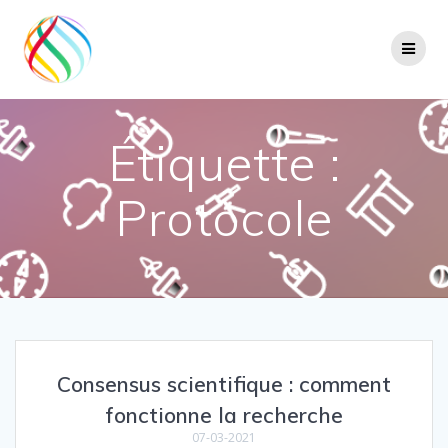
Skip
to
content
Étiquette :
Protocole
Consensus scientifique : comment
fonctionne la recherche
07-03-2021