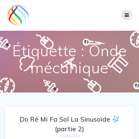
Skip
to
content
Étiquette :
Onde
mécanique
Do Ré Mi Fa Sol La Sinusoïde
(partie 2)
01-06-2020